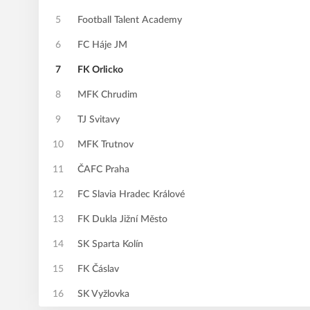
5
Football Talent Academy
6
FC Háje JM
7
FK Orlicko
8
MFK Chrudim
9
TJ Svitavy
10
MFK Trutnov
11
ČAFC Praha
12
FC Slavia Hradec Králové
13
FK Dukla Jižní Město
14
SK Sparta Kolín
15
FK Čáslav
16
SK Vyžlovka