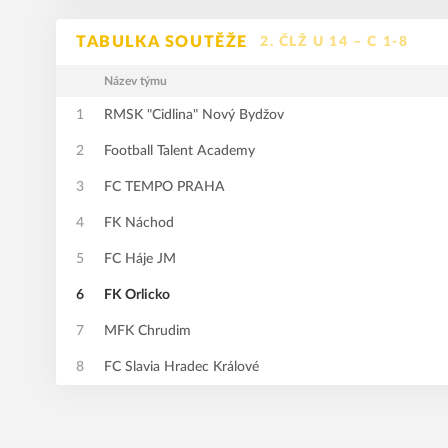
TABULKA SOUTĚŽE
2. ČLŽ U 14 – C 1-8
Název týmu
1
RMSK "Cidlina" Nový Bydžov
2
Football Talent Academy
3
FC TEMPO PRAHA
4
FK Náchod
5
FC Háje JM
6
FK Orlicko
7
MFK Chrudim
8
FC Slavia Hradec Králové