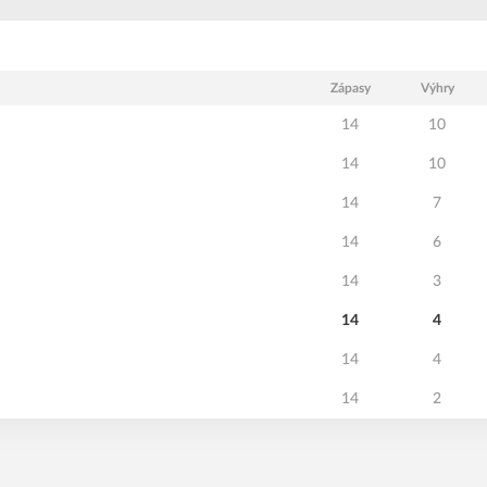
Zápasy
Výhry
14
10
14
10
14
7
14
6
14
3
14
4
14
4
14
2