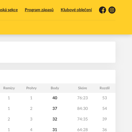
nská sekce
Program zápasů
Klubové oblečení
Facebook
Instagram
Remízy
Prohry
Body
Skóre
Rozdíl
1
1
40
76:23
53
1
2
37
84:30
54
2
3
32
74:35
39
1
4
31
64:28
36