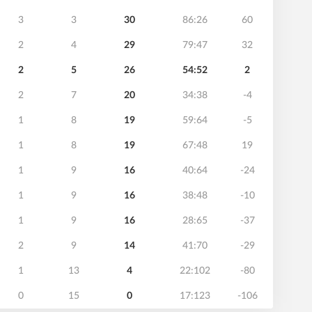
3
3
30
86:26
60
2
4
29
79:47
32
2
5
26
54:52
2
2
7
20
34:38
-4
1
8
19
59:64
-5
1
8
19
67:48
19
1
9
16
40:64
-24
1
9
16
38:48
-10
1
9
16
28:65
-37
2
9
14
41:70
-29
1
13
4
22:102
-80
0
15
0
17:123
-106