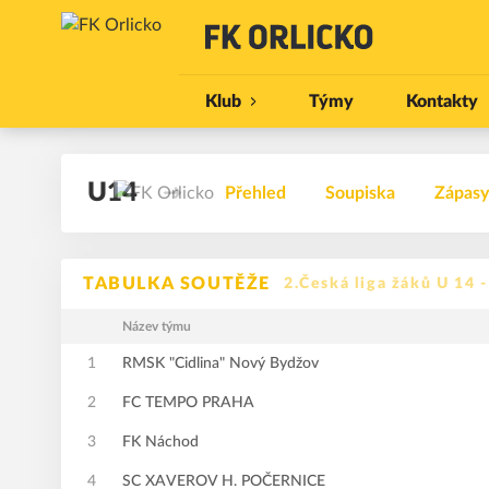
Klub
Týmy
Kontakty
U14
Přehled
Soupiska
Zápasy
TABULKA SOUTĚŽE
2.Česká liga žáků U 14 
Název týmu
1
RMSK "Cidlina" Nový Bydžov
2
FC TEMPO PRAHA
3
FK Náchod
4
SC XAVEROV H. POČERNICE