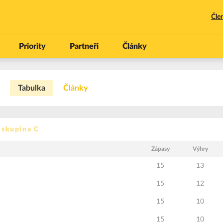
Čle
Priority
Partneři
Články
Tabulka
Články
- skupina C
Zápasy
Výhry
15
13
15
12
15
10
15
10