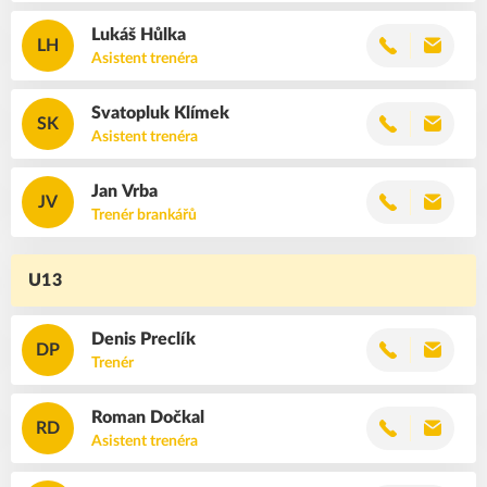
Lukáš
Hůlka
LH
Asistent trenéra
Svatopluk
Klímek
SK
Asistent trenéra
Jan
Vrba
JV
Trenér brankářů
U13
Denis
Preclík
DP
Trenér
Roman
Dočkal
RD
Asistent trenéra