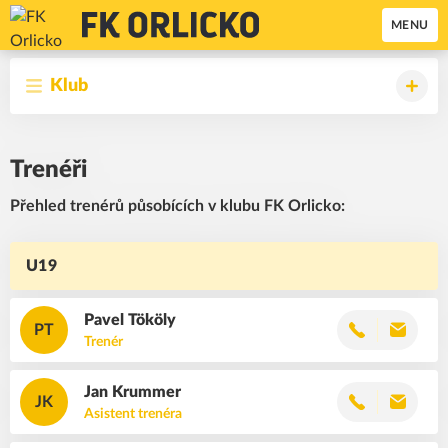
MENU
Klub
Trenéři
Přehled trenérů působících v klubu FK Orlicko:
U19
Pavel
Tököly
PT
Trenér
Jan
Krummer
JK
Asistent trenéra