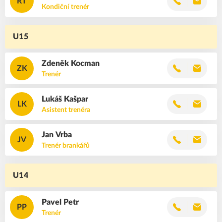
RT
Kondiční trenér
U15
Zdeněk
Kocman
ZK
Trenér
Lukáš
Kašpar
LK
Asistent trenéra
Jan
Vrba
JV
Trenér brankářů
U14
Pavel
Petr
PP
Trenér