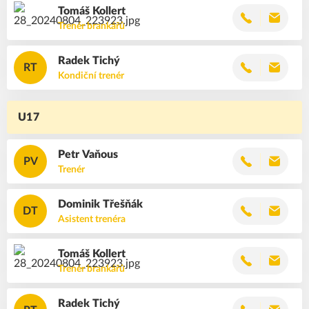
Tomáš
Kollert
Trenér brankářů
Radek
Tichý
RT
Kondiční trenér
U17
Petr
Vaňous
PV
Trenér
Dominik
Třešňák
DT
Asistent trenéra
Tomáš
Kollert
Trenér brankářů
Radek
Tichý