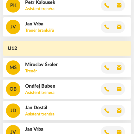
Petr
Kalousek
PK
Asistent trenéra
Jan
Vrba
JV
Trenér brankářů
U12
Miroslav
Šroler
MŠ
Trenér
Ondřej
Buben
OB
Asistent trenéra
Jan
Dostál
JD
Asistent trenéra
Jan
Vrba
JV