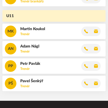
Trenér brankářů
U11
Martin
Koukol
MK
Trenér
Adam
Nágl
AN
Trenér
Petr
Pavlák
PP
Trenér
Pavel
Šenkýř
PŠ
Trenér