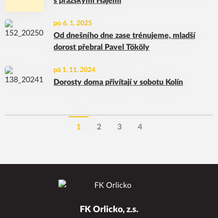
s pražskými Hájemi
po 6. 1. 2025
Od dnešního dne zase trénujeme, mladší
dorost přebral Pavel Tököly
pá 1. 11. 2024
Dorosty doma přivítají v sobotu Kolín
1
2
3
4
FK Orlicko, z.s.