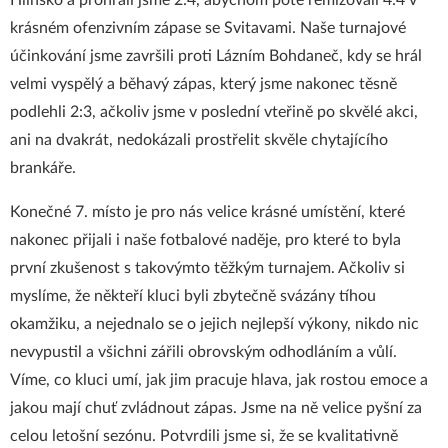
Hlinsko a prohráli jsme 2:4, abychom poté remizovali 4:4 v
krásném ofenzivním zápase se Svitavami. Naše turnajové
účinkování jsme završili proti Lázním Bohdaneč, kdy se hrál
velmi vyspělý a běhavý zápas, který jsme nakonec těsně
podlehli 2:3, ačkoliv jsme v poslední vteřině po skvělé akci,
ani na dvakrát, nedokázali prostřelit skvěle chytajícího
brankáře.
Konečné 7. místo je pro nás velice krásné umístění, které
nakonec přijali i naše fotbalové naděje, pro které to byla
první zkušenost s takovýmto těžkým turnajem. Ačkoliv si
myslíme, že někteří kluci byli zbytečně svázány tíhou
okamžiku, a nejednalo se o jejich nejlepší výkony, nikdo nic
nevypustil a všichni zářili obrovským odhodláním a vůlí.
Víme, co kluci umí, jak jim pracuje hlava, jak rostou emoce a
jakou mají chuť zvládnout zápas. Jsme na ně velice pyšní za
celou letošní sezónu. Potvrdili jsme si, že se kvalitativně