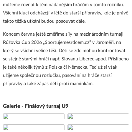
můžeme rovnat k těm nadanějším hráčům v tomto ročníku.
Všichni kluci odcházejí v létě do starší přípravky, kde je právě
takto těžká utkání budou posouvat dále.
Koncem června ještě změříme síly na mezinárodním turnaji
Růžovka Cup 2026 „Sportujemesrdcem.cz“ v Jaroměři, na
který se všichni velice těší. Děti se zde mohou konfrontovat
se stejně starými hráči např. Slovanu Liberec apod. Přislíbeno
je také několik týmů z Polska či Německa. Teď už si však
užijeme společnou rozlučku, pasování na hráče starší
přípravky a také zápas dětí proti maminkám.
Galerie - Finálový turnaj U9