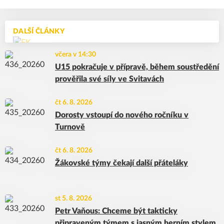
+10
DALŠÍ ČLÁNKY
včera v 14:30
U15 pokračuje v přípravě, během soustředění
prověřila své síly ve Svitavách
čt 6. 8. 2026
Dorosty vstoupí do nového ročníku v
Turnově
čt 6. 8. 2026
Žákovské týmy čekají další přáteláky
st 5. 8. 2026
Petr Vaňous: Chceme být takticky
připraveným týmem s jasným herním stylem