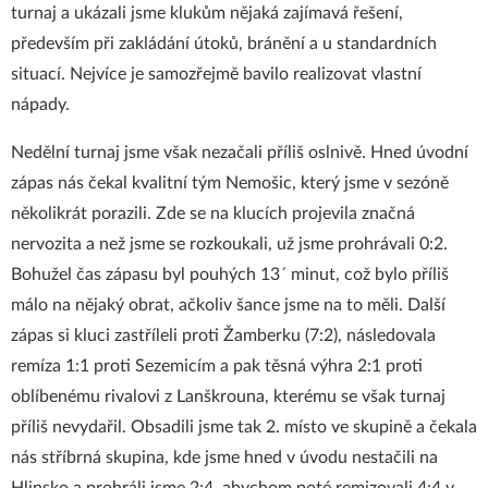
turnaj a ukázali jsme klukům nějaká zajímavá řešení,
především při zakládání útoků, bránění a u standardních
situací. Nejvíce je samozřejmě bavilo realizovat vlastní
nápady.
Nedělní turnaj jsme však nezačali příliš oslnivě. Hned úvodní
zápas nás čekal kvalitní tým Nemošic, který jsme v sezóně
několikrát porazili. Zde se na klucích projevila značná
nervozita a než jsme se rozkoukali, už jsme prohrávali 0:2.
Bohužel čas zápasu byl pouhých 13´ minut, což bylo příliš
málo na nějaký obrat, ačkoliv šance jsme na to měli. Další
zápas si kluci zastříleli proti Žamberku (7:2), následovala
remíza 1:1 proti Sezemicím a pak těsná výhra 2:1 proti
oblíbenému rivalovi z Lanškrouna, kterému se však turnaj
příliš nevydařil. Obsadili jsme tak 2. místo ve skupině a čekala
nás stříbrná skupina, kde jsme hned v úvodu nestačili na